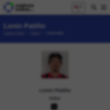
CL
Lenin Patiño
Casinos Online
»
Equipo
»
Lenin Patiño
Lenin Patiño
Editor