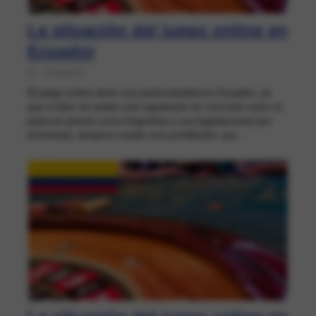
La situación del juego online en
Ecuador
07/06/2024
El juego online tiene una particularidad en Ecuador, ya
que si bien no existe una regulación en concreto como sí
pasa en países como Argentina y sus legislaciones por
provincias, tampoco existe una prohibición, por ...