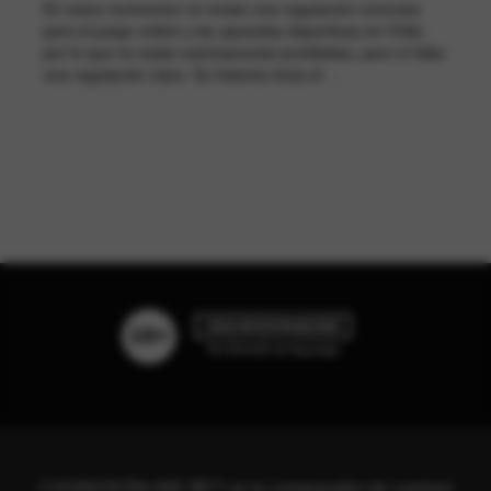
En estos momentos no existe una regulación concreta
para el juego online y las apuestas deportivas en Chile,
por lo que no están estrictamente prohibidas, pero sí falta
una regulación clara. Su historia inicia el ...
18+
CASINOSONLINE.BET es tu comparador de casinos