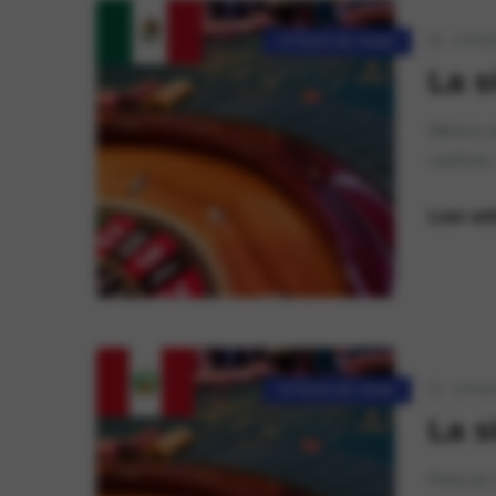
El Diario del Juego
12/03/
La s
México e
casinos, 
Leer art
El Diario del Juego
12/03/
La s
Perú es 