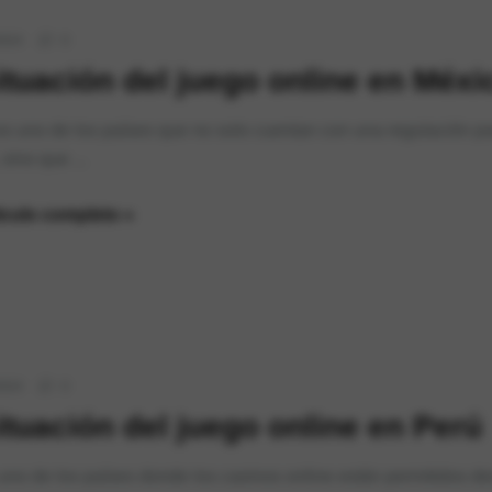
2024
0
ituación del juego online en Méxi
s uno de los países que no solo cuentan con una regulación p
sino que ...
iculo completo »
2024
0
ituación del juego online en Perú
uno de los países donde los casinos online están permitidos d