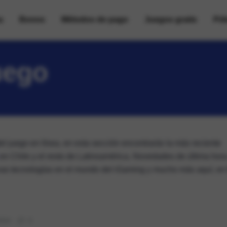
a
Bonos
Métodos de pago
Juegos gratis
Pók
uego
el juego en línea, en esta sección encontrarás la más reciente
en Chile y el resto de Latinoamérica. Novedades de última hor
uevas tecnologías en el mundo del iGaming y mucho más aquí, en
2024
0