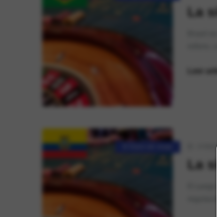
La s
Brasil e
refiere, c
Leer art
El Diario del Juego
07/06/
La s
El juego
regulaci