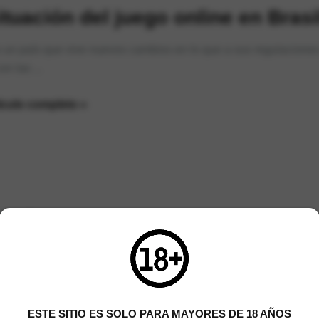
ituación del juego online en Brasi
s un país que vive nuevos cambios en lo que a sus regulacione
on las ...
iculo completo »
2024
0
ituación del juego online en Ecua
 online tiene una particularidad en Ecuador, ya que si bien no e
ón en concreto ...
ESTE SITIO ES SOLO PARA MAYORES DE 18 AÑOS