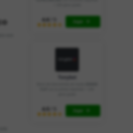
CLP$1.000.000
con tu primer depósito
+ 150 giros gratis
4.6
/ 5
co
Jugar
ara sus
Tonybet
Bono de bienvenida de hasta
200000
CLP
con tu primer depósito + 100
giros gratis
4.5
/ 5
Jugar
esde