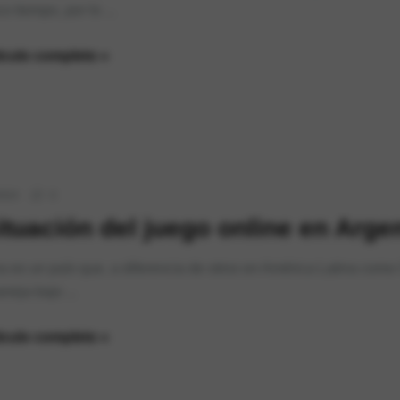
o tiempo, por lo ...
iculo completo »
2024
0
ituación del juego online en Arge
a es un país que, a diferencia de otros en América Latina como 
neja bajo ...
iculo completo »