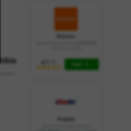
Betsson
Bono de bienvenida de
CLP$400.000
y 200 giros gratuitos
ombia
4.7
/ 5
Jugar
s países
Rojabet
Bono de bienvenida de hasta