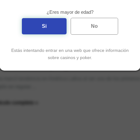
iculo completo »
¿Eres mayor de edad?
Si
No
Estás intentando entrar en una web que ofrece información
2024
0
sobre casinos y poker.
ituación del juego online en Col
 marcó tendencia en América Latina al ser uno de los primero
ión en regular ...
iculo completo »