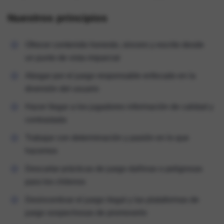
Nuestros principios
Ofrecer contenido honesto, sincero y escrito desde
un punto de vista imparcial
Abogar por el juego responsable enfocado en la
diversión del usuario
Hacer llegar a los jugadores información de calidad y
contrastada
Trabajar con determinación y pasión en lo que
hacemos
Descartar prácticas de juego dañinas o peligrosas
para los chilenos
Desincentivar el juego ilegal y las plataformas de
juego sospechosas de promoverlo