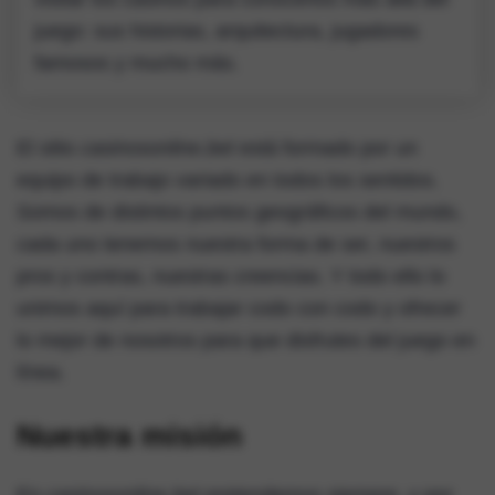
juego: sus historias, arquitectura, jugadores
famosos y mucho más.
El sitio
casinosonline.bet
está formado por un
equipo de trabajo variado en todos los sentidos.
Somos de distintos puntos geográficos del mundo,
cada uno tenemos nuestra forma de ser, nuestros
pros y contras, nuestras creencias. Y todo ello lo
unimos aquí para trabajar codo con codo y ofrecer
lo mejor de nosotros para que disfrutes del juego en
línea.
Nuestra misión