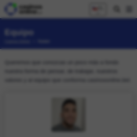
CL
Equipo
Casinos Online
»
Equipo
Queremos que conozcas un poco más a fondo
nuestra forma de pensar, de trabajar, nuestros
valores y al equipo que conforma
casinosonline.bet
.