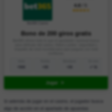
4.8
/ 5
Bet365 Casino
Bono de 200 giros gratis
Bet365 ofrece todo lo que el apostador nacional busca
para disfrutar del casino, fútbol y poker: seguridad y
respaldo de nivel mundial para que juegues con total
confianza.
Slots
Ruleta
Blackjack
En vivo
+500
+30
+30
Si
Jugar
Si además de jugar en el casino, el jugador busca
algo de acción en el apartado de apuestas