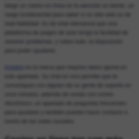
elegir un casino en línea es la atención al cliente, un
rasgo fundamental para saber si un sitio web es de
total fiabilidad. Es de total relevancia que una
plataforma de juegos de azar tenga la facilidad de
resolver problemas, y sobre todo, la disposición
para poder ayudarte.
Rojabet
es la marca que mejores datos aporta en
este apartado. Su chat en vivo permite que te
comuniques con alguien de su gente de soporte en
unos minutos, además de contar con correo
electrónico, un apartado de preguntas frecuentes
para ayudarte y también puedes hacer contacto a
través de las redes sociales.