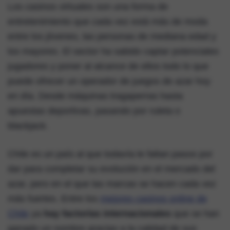
Los casinos virtuales son una forma de
entretenimiento que cada vez está más de moda
entre los jóvenes, las personas de mediana edad y
los mayores. El sector ha sabido captar potenciales
jugadores y poner al alcance de ellos todo lo que
puede ofrecer un operador de juegos de azar hoy
en día. Desde máquinas tragaperras hasta
apuestas deportivas, pasando por ruleta o
blackjack.
Chile es un país al que todavía le faltan pasos por
dar para completar su evolución en el mercado del
azar, pero en el que las marcas se hacen cada vez
más fuertes. Entre los
mejores casinos online de
Chile
ya
hay factorías internacionales
que se han
ganado un nombre gracias a la calidad de sus