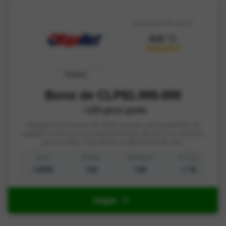
Evaluación del casino
4.6
/ 5
Rojabet
Bono de CLP$1.000.000
+150 giros gratis
Rojabet es la mano en Chile porque cacha perfecto al
jugador local con sus tragamonedas de lujo y un servicio
que es filete, marcando la diferencia de una.
Slots
Ruleta
Blackjack
En vivo
+1000
+50
+50
Si
Jugar