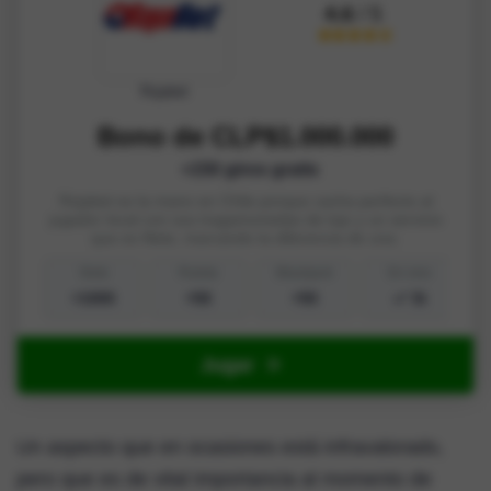
4.6
/ 5
Rojabet
Bono de CLP$1.000.000
+150 giros gratis
Rojabet es la mano en Chile porque cacha perfecto al
jugador local con sus tragamonedas de lujo y un servicio
que es filete, marcando la diferencia de una.
Slots
Ruleta
Blackjack
En vivo
+1000
+50
+50
Si
Jugar
Un aspecto que en ocasiones está infravalorado,
pero que es de vital importancia al momento de