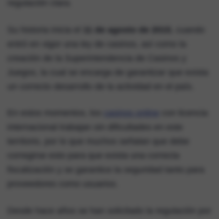
regulación clara.
Su historia inicia el
11 de agosto de 2015
, cuando
entró en vigor una ley de casinos, así como la
creación de la Superintendencia de Casinos y
Juegos, la cual se encarga de garantizar que exista
un correcto desarrollo de la actividad en el país.
En estos momentos, los
casinos online
con licencia
internacional trabajan sin dificultades en este
territorio, por lo que muchos señalan que debe
corregirse esto para que exista una correcta
fiscalización y se garantice la seguridad tanto para
proveedores como usuarios.
Desde hace años se han solicitado la regulación por