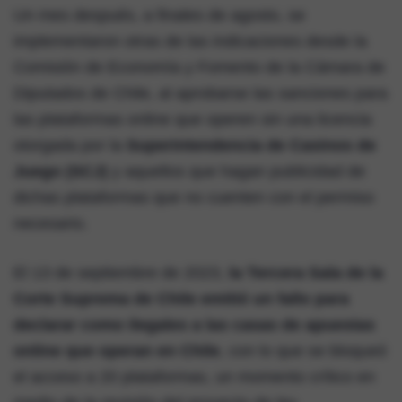
Un mes después, a finales de agosto, se
implementaron otras de las indicaciones desde la
Comisión de Economía y Fomento de la Cámara de
Diputados de Chile, al aprobarse las sanciones para
las plataformas online que operen sin una licencia
otorgada por la
Superintendencia de Casinos de
Juego (SCJ)
y aquellos que hagan publicidad de
dichas plataformas que no cuenten con el permiso
necesario.
El 13 de septiembre de 2023,
la Tercera Sala de la
Corte Suprema de Chile emitió un fallo para
declarar como ilegales a las casas de apuestas
online que operan en Chile
, con lo que se bloqueó
el acceso a 20 plataformas, un momento crítico en