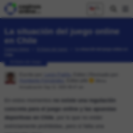
CL
La situación del juego online
en Chile
Casinos Online
»
El Diario del Juego
»
La situación del juego online en
Chile
El Diario del Juego
Escrito por:
Lenin Patiño
, Editor
|
Revisado por:
Humberto Fernández
, Editor jefe
Última
Actualización Sep 12, 2025 08:47 am
En estos momentos
no existe una regulación
concreta para el juego online y las apuestas
deportivas en Chile
, por lo que no están
estrictamente prohibidas, pero sí falta una