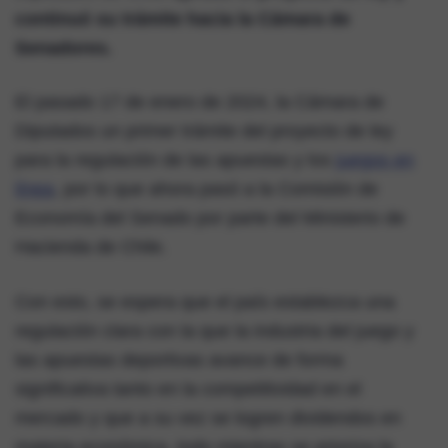
continuó su trámite hacia la Cámara de
Senadores.
El pasado 17 de enero de 2024, la Cámara de
Diputados un primer trámite del proyecto de ley
para la regulación de las apuestas y los
juegos en
línea
, por lo que ahora pasó a la Comisión de
Economía del Senado por parte del Ministerio de
Hacienda de Chile.
Con esto, se espera que el país establezca una
regulación clara con la que la industria del juego y
las apuestas deportivas avance de forma
significativa tanto en la competitividad en el
mercado y que a su vez se logren dividendos en
materia económica, todo mientras se prioriza la