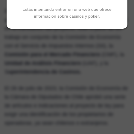
Estás intentando entrar en una web que ofrece
Dos semanas después, el 13 de junio de 2023, el
información sobre casinos y poker.
gobierno de Chile dio las indicaciones para avanzar
en la tramitación del proyecto, todo a partir de un
trabajo en conjunto de la Comisión de Economía
con el Servicio de Impuestos Internos (SII), la
Comisión para el Mercado Financiero
(CMF), la
Unidad de Análisis Financiero
(UAF), y la
S
uperintendencia de Casinos.
El 26 de julio de 2023, la Comisión de Economía de
la Cámara de Diputados de Chile aprobó una serie
de artículos e indicaciones al proyecto de ley para
exigir una identificación de los propietarios de
operadoras, ya sean chilenos o extranjeros.