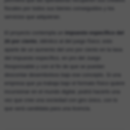
permitirá que las operadoras recuperen sus créditos
fiscales por todos sus bienes conseguidos y los
servicios que adquieran.
El proyecto contempla un
impuesto específico del
20 por ciento
, idéntico al del juego físico; esto
aparte de un aumento del uno por ciento en la tasa
del impuesto específico, en pro del Juego
Responsable y con el fin de que se puedan
descontar desembolsos bajo ese concepto. Si una
empresa que ya trabaja bajo el formato físico quiere
incursionar en el mundo digital, podrá hacerlo una
vez que cree una sociedad con giro único, con lo
que será candidata para una licencia.