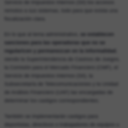
Servicio de Impuestos Internos (SII) los accesos
remotos a sus sistemas, todo para que exista una
fiscalización clara.
En lo que al tema administrativo,
se establecen
sanciones para las operadoras que no se
regularicen y permanezcan en la informalidad
,
siendo la Superintendencia de Casinos de Juegos,
la Comisión para el Mercado Financiero (CMF), el
Servicio de Impuestos Internos (SII), la
Subsecretaría de Telecomunicaciones y la Unidad
de Análisis Financiero (UAF) las encargadas de
determinar los castigos correspondientes.
También se implementarán castigos para
deportistas, directivos o trabajadores de equipos u