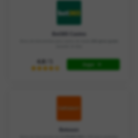
Bet365 Casino
Bono de bienvenida para casino de hasta
200 giros gratis
durante 10 días
4.8
/ 5
Jugar
Betsson
Bono de bienvenida de
CLP$400.000
y 200 giros gratuitos