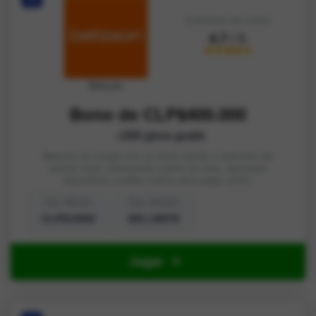
Evaluación del casino
4.7
/ 5
Betsson
Bono de CLP$400.000
+200 giros gratis
Betsson la rompe con un bono bacán y atención de
primer nivel, ofreciendo casino en vivo, apuestas
deportivas y póker online para jugar al tiro.
Dep. Mínimo
Dep. Máximo
CLP$10000
SIN LIMITE
Jugar