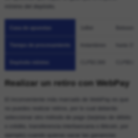
mínimo del depósito.
Casa de apuestas
1xBet
Betsson
Tiempo de procesamiento
Instantáneo
hasta 15 
Depósito mínimo
CLP$3.300
CLP$5.00
Realizar un retiro con WebPay
El inconveniente más marcado de WebPay es que
no puedes realizar retiros, por lo cual deberás
seleccionar otro método de pago (tarjetas de débito
o crédito, transferencia interbancaria o Bitcoin, por
ejemplo) cuando quieras sacar las ganancias