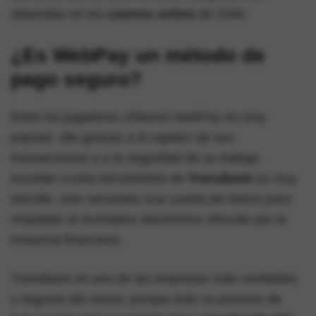
obtenidas en los
casinos online
de Chile.
¿Es WebPay un método de
pago seguro?
Entre los jugadores chilenos WebPay es muy
popular, ello gracias a la rapidez de sus
transacciones y a la seguridad de su trabajo.
Acceder a esta herramienta de
TransBank
es muy
sencillo, solo necesitas una cuenta de banco para
respaldar el monedero electrónico ofrecido por la
instancia financiera.
TransBank es una de las empresas más confiables
y seguras del sector, porque todo su proceso de