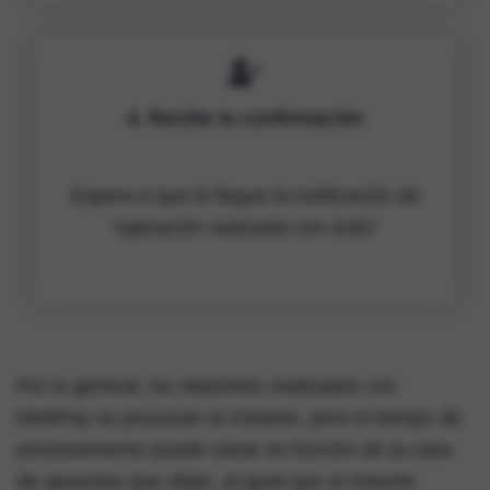
4. Recibe la confirmación
Espera a que te llegue la notificación de
“operación realizada con éxito”
Por lo general, los depósitos realizados con
WebPay se procesan al instante, pero el tiempo de
procesamiento puede variar en función de la casa
de apuestas que elijas, al igual que el importe