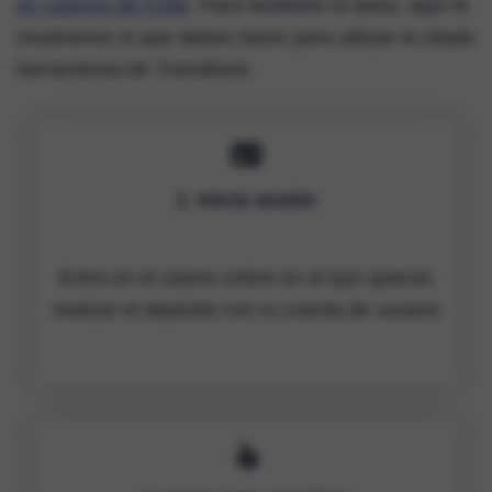
en casinos de Chile
. Para facilitarte la tarea, aquí te
mostramos lo que debes hacer para utilizar la citada
herramienta de TransBank.
1. Inicia sesión
Entra en el casino online en el que quieras
realizar el depósito con tu cuenta de usuario