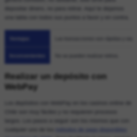
depositar dinero, no para retirar. Aquí te dejamos
una tabla con todos sus puntos a favor y en contra.
Ventajas
Las transacciones son rápidas y segu
Inconvenientes
No se pueden realizar retiros.
Realizar un depósito con
WebPay
Los depósitos con WebPay en los casinos online de
Chile son muy fáciles y no requieren procesos
largos. Los pasos a seguir son los mismos que con
cualquier uno de los
métodos de pago disponibles