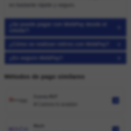
es bastante rápido y seguro.
¿Se puede pagar con WebPay desde el
celular?
¿Cómo se realizan retiros con WebPay?
Sí, porque TransBank, la empresa encargada
de gestionar WebPay, cuenta con página de
¿Es seguro WebPay?
Lamentablemente, WebPay no tiene retiros de
Internet y con aplicación móvil.
dinero, por lo cual deberás elegir otro método
Sí, es sumamente seguro y confiable. Estas
de pago cuando quieras sacar tus ganancias de
Métodos de pago similares
cualidades han hecho que se convierta en uno
los casinos online.
de los métodos de pago más populares de
Cuenta RUT
Chile.
4
Casinos lo aceptan
Mach