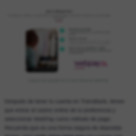
Captura de pantalla de la web oficial de WebPay
Después de tener tu cuenta en TransBank, tienes
que entrar al casino online de tu preferencia y
seleccionar WebPay como método de pago.
Recuerda que es una forma segura de depositar