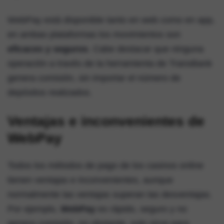
WebPay está disponible tanto en web como en app,
en ambas plataformas los movimientos son
eficaces y seguros
. Cabe destacar que ninguna
operación a través de la herramienta de TransBank
genera comisión, sin importar el número de
depósitos realizados.
Ventajas e inconvenientes de
WebPay
Todos los métodos de pago de los casinos online
tienen ventajas e inconvenientes, aunque
normalmente las ventajas superan las desventajas.
Por ejemplo,
WebPay
es rápido, seguro y no
genera comisión, no obstante, solo sirve para