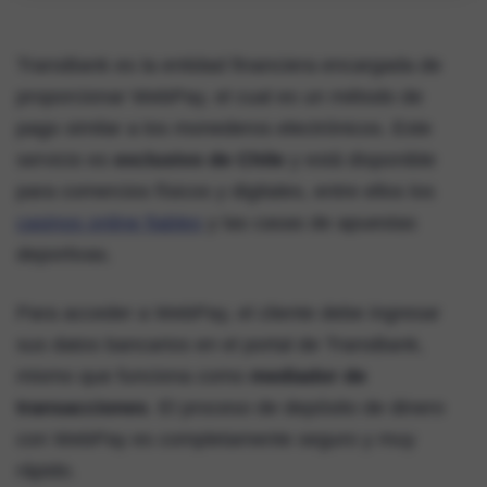
TransBank es la entidad financiera encargada de
proporcionar WebPay, el cual es un método de
pago similar a los monederos electrónicos. Este
servicio es
exclusivo de Chile
y está disponible
para comercios físicos y digitales, entre ellos los
casinos online fiables
y las casas de apuestas
deportivas.
Para acceder a WebPay, el cliente debe ingresar
sus datos bancarios en el portal de TransBank,
mismo que funciona como
mediador de
transacciones
. El proceso de depósito de dinero
con WebPay es completamente seguro y muy
rápido.