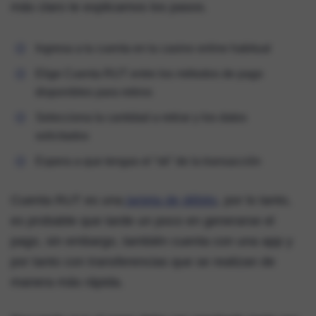
más claro te explicamos los pasos.
Ingresa a tu cuenta en tu casino online habitual
Elige Cuenta RUT entre los métodos de pago
disponibles para retiros
Selecciona la cantidad a retirar y los datos
solicitados
Espera a que tengas el “ok” de la transacción
Cuenta RUT es una
tarjeta de débito
, por lo tanto,
es probable que tarde un poco en generarse el
pago, sin embargo, también cuenta con una app y
por tanto con transferencias que se realizan de
manera más rápida.