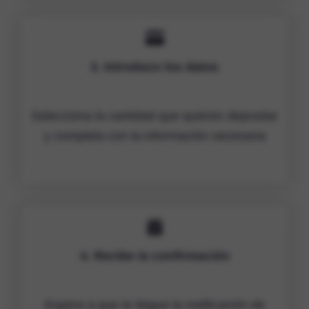
3. Introduce los datos
Selecciona la cantidad que quieres depositar
y completa con la información necesaria
4. Recibe la confirmación
Espera a que te llegue la notificación de