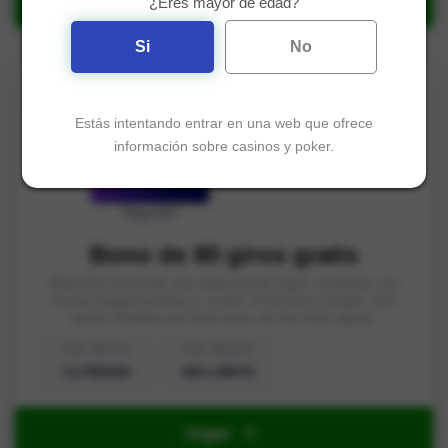
Jugar
¿Eres mayor de edad?
Si
No
4
Evaluación del casino
Estás intentando entrar en una web que ofrece
4.1
/ 5
información sobre casinos y poker.
PlayUZU
Bono de 80 giros gratis
PlayUZU te brinda una experiencia súper completa con
hartas tragamonedas y, si bien el servicio cumple, aún
tienen detalles por pulir para ser los más capos.
Dep. Mínimo
Dep. Máximo
CLP$5000
SIN LIMITE
Jugar