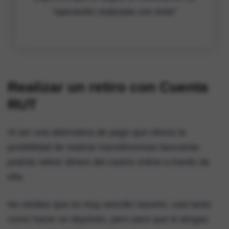
“operación realizada con éxito”
Realizar un retiro con Cuenta
RUT
Al ser una alternativa de pago que ofrece la
posibilidad de realizar transferencias bancarias
podrás retirar dinero del casino online a través de
ella.
No olvides que es muy sencillo hacerlo, casi tanto
como hacer un depósito, pero para que lo tengas