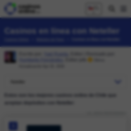
CL
Casinos en línea con Neteller
Casinos Online
»
Metodos de Pago
»
Casinos en línea con Neteller
Escrito por:
Yael Rueda
, Editor
|
Revisado por:
Humberto Fernández
, Editor jefe
Última
Actualización Apr 20, 2026
Neteller
Estos son los mejores casinos online de Chile que
aceptan depósitos con Neteller:
+18, JUEGO RESPONSABLE
1