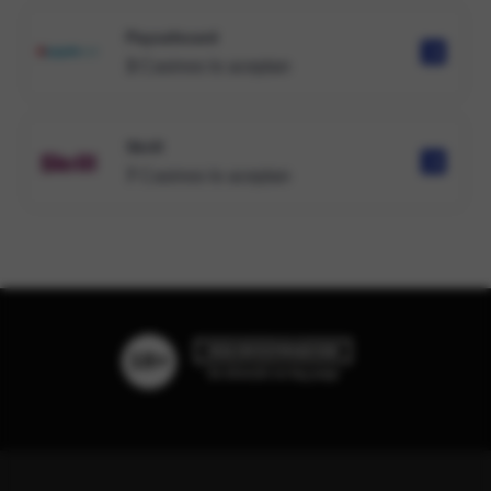
Paysafecard
3
Casinos lo aceptan
Skrill
7
Casinos lo aceptan
18+