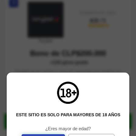
3
Evaluación del casino
4.5
/ 5
Tonybet
Bono de CLP$200.000
+120 giros gratis
Tonybet es el casino y casa de apuestas que la lleva en
Chile por su calidad: disfruta de las mejores
tragamonedas y videopoker en una plataforma bacán
diseñada para ganar de verdad.
Dep. Mínimo
Dep. Máximo
CLP$5000
SIN LÍMITE
ESTE SITIO ES SOLO PARA MAYORES DE 18 AÑOS
Jugar
¿Eres mayor de edad?