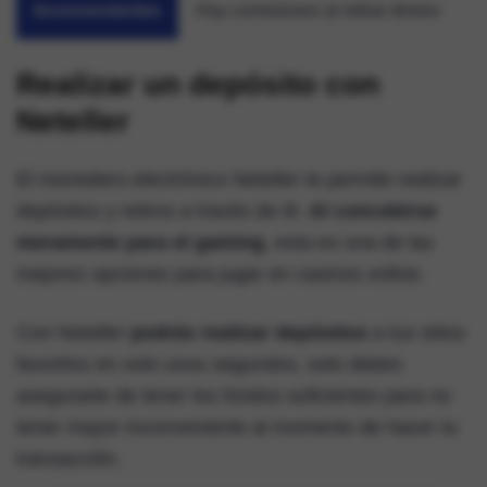
Inconvenientes
Hay comisiones al retirar dinero
N
Realizar un depósito con
Neteller
El monedero electrónico Neteller te permite realizar
depósitos y retiros a través de él.
Al concebirse
meramente para el gaming
, esta es una de las
mejores opciones para jugar en casinos online.
Con Neteller
podrás realizar depósitos
a tus sitios
favoritos en solo unos segundos, solo debes
asegurarte de tener los fondos suficientes para no
tener mayor inconveniente al momento de hacer tu
transacción.