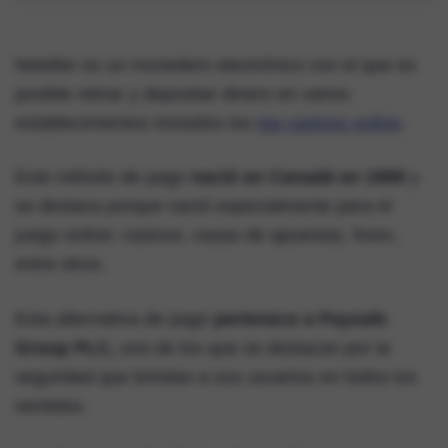
Neteller es un monedero electrónico con el que es
posible retirar y depositar dinero en varios
establecimientos incluidos los
top casinos online
.
Este método de pago
nació en Canadá en 1999
y
se destaca porque nació especialmente para el
juego online: casinos, casas de apuestas, forex,
entre otros.
Esta alternativa de pago
pertenece a Paysafe
Group PLC,
uno de los que se destacan por la
seguridad que brindan a sus usuarios en todos los
sentidos.