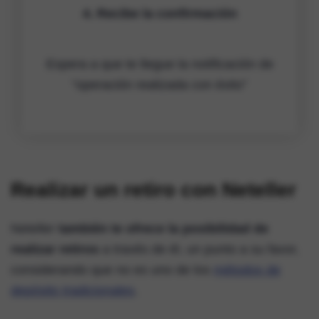
4. Recibe la confirmación
Espera a que te llegue la notificación de
“operación realizada con éxito”
Realizar un retiro con Neteller
Neteller
también te ofrece la posibilidad de
realizar retiros
a través de él, un punto a su favor,
considerando que no es uno de los
métodos de
depósito tradicionales
.