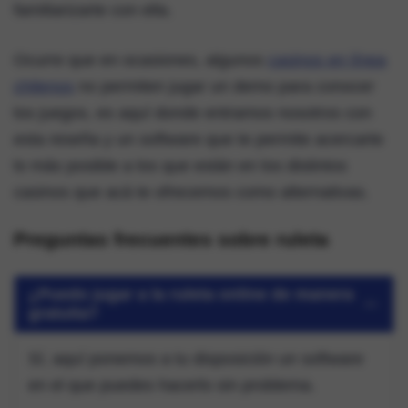
familiarizarte con ella.
Ocurre que en ocasiones, algunos
casinos en línea
chilenos
no permiten jugar un demo para conocer
los juegos, es aquí donde entramos nosotros con
esta reseña y un software que te permite acercarte
lo más posible a los que están en los distintos
casinos que acá te ofrecemos como alternativas.
Preguntas frecuentes sobre ruleta
¿Puedo jugar a la ruleta online de manera
gratuita?
Sí, aquí ponemos a tu disposición un software
en el que puedes hacerlo sin problema.