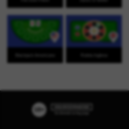
Blackjack Americano
Ruleta Inglesa
18+