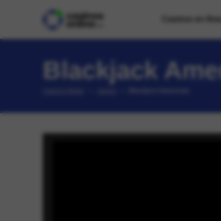
Casinos en líne
Blackjack Ame
Casinos Online
»
Juegos
»
Blackjack Americano