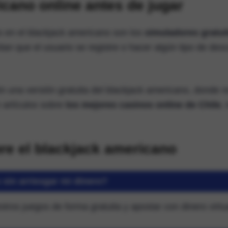
icano online antes de jugar
s en el blackjack americano son los
simuladores gratui
tan que el usuario se registre o hacer algún tipo de desc
n una versión gratuita del blackjack americano, donde n
 artículos sobre
los mejores casinos online de Chile
,
re el blackjack americano
 sin arriesgar mi dinero?
tros juegos de forma gratuita y apostar con dinero virtua