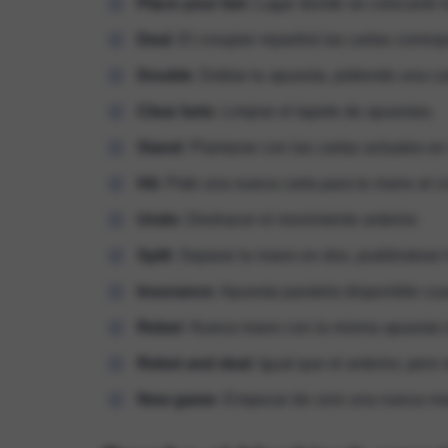
Place your bet
: Lugar donde se colocarán 
Deal
: El croupier repartirá las cartas corres
Double
: Doblar tu apuesta, pidiendo una ca
Clear bets
: Limpiar el tapete de apuestas.
Stand
: Plantarse con las cartas actuales e
Hit
: Pide una nueva carta para tu mano al cr
Undo
: Deshacer el movimiento anterior.
Split
: Separar tu mano en dos, pudiéndose 
Insurance
: Apuesta paralela disponible cu
Rebet
: Nueva mano con la misma apuesta inic
Rebet and deal
: Igual que el anterior, pero
New game
: Empezar de cero una nueva mano