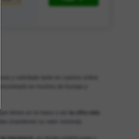
oso y solicitado tanto en casinos online
 encontrarlo en muchos de Europa y
 que tienes en la mano o ser
la cifra más
adas (mantienen su valor nominal).
de blackjack
, en donde podrás jugar y