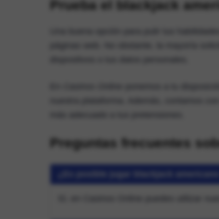
Prueba el blackjack amer
Una buena opción para pulir tus habilidade
páginas web. No obstante, la mayoría solici
dispositivos o tus datos personales.
En
Casinos Online
ponemos a tu disposició
nuestra plataforma. Además, contamos con
más adecuado a tus pretensiones.
Preguntas frecuentes sob
¿Es posible jugar blackjack americano
Sí, en Casinos Online puedes utilizar nues