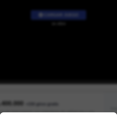
CARGAR JUEGO
18+ AÑOS
.400.000
+150 giros gratis
Eval
no de nivel superior con estándares de calidad top y una
as bacán para jugártela con todo en un solo sitio.