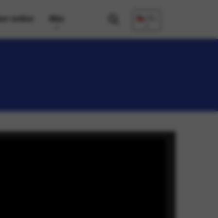
CL
er online
Más