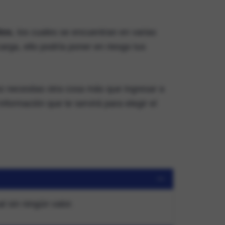
tos
, los cuales se encuentran en varias
arga, ello podría poner en riesgo tus
o necesitas otra cosa más que ingresar a
 información que te servirá para elegir el
l sin ningún valor.