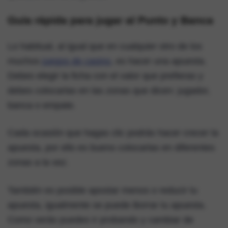
Guía rápida para jugar al Punto y Banca
Lo habitual, al igual que en cualquier otro de los
muchos
juegos de casino
, es hacer una apuesta.
Debes elegir la ficha con el valor que prefieras y
debes colocarlas en las zonas que dicen: jugador,
banca o empate.
Cada ocasión que hagas clic podrás hacer crecer la
apuesta, por ello es bueno colocarlas en diferentes
zonas a la vez.
También es posible apostar menos o reducir tu
apuesta, igualmente se puede Borrar tu apuesta.
Como verás puedes ir probando y cambiar de