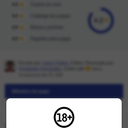
4.0
Casino en vivo
5.0
Catálogo de juegos
4.2
4.0
Bonos y promos
4.0
Rapidez para pagar
Escrito por:
Lenin Patiño
, Editor
|
Revisado por:
Humberto Fernández
, Editor jefe
Última
Actualización Abr 20, 2026
Métodos de pago
Ignition Poker aterriza por Bodog para que