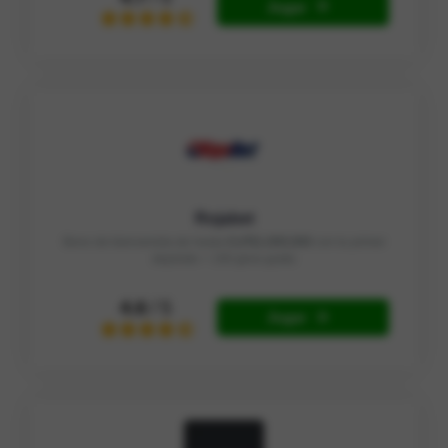
Jugar
Rojabet
Bono de bienvenida de hasta
CLP$1.000.000
con tu primer
depósito + 150 giros gratis
4.6
/ 5
Jugar