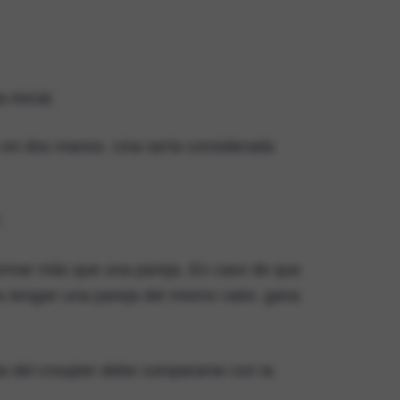
inicial.
tas en dos manos. Una sería considerada
.
ormar más que una pareja. En caso de que
os tengan una pareja del mismo valor, gana
ta del croupier debe compararse con la