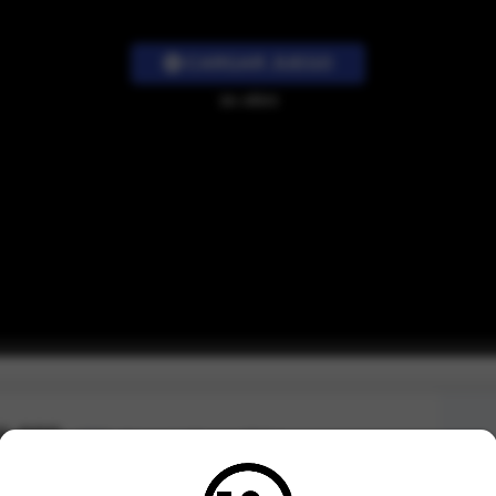
CARGAR JUEGO
18+ AÑOS
0.000
+500 giros gratis posibles
Pu
necesitás para vivir el casino, poker y fútbol con máxima
ra para que juegues y cobres con absoluta confianza.