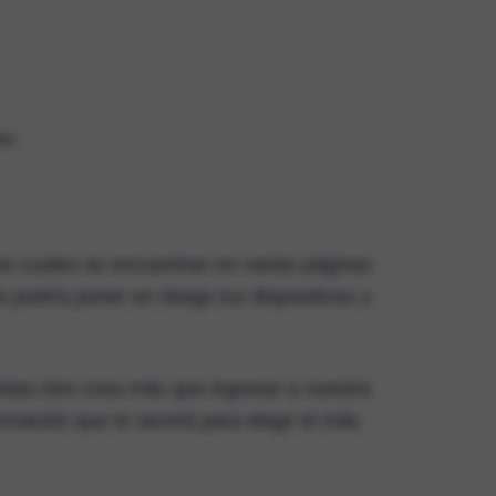
or.
los cuales se encuentran en varias páginas
o podría poner en riesgo tus dispositivos o
itas otra cosa más que ingresar a nuestra
ormación que te servirá para elegir el más