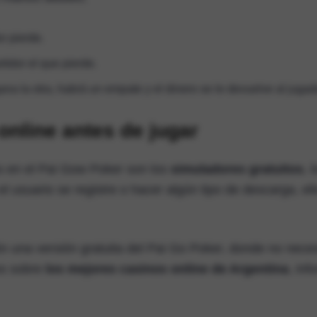
r pierde.
tidor el que pierde.
na la otra, habrá un empate y el dinero se le devuelve al jugad
online antes de jugar
es en el Pai Gow Poker son los
simuladores gratuitos
, 
l usuario se registre o hacer algún tipo de descarga, ell
n una versión gratuita del Pai Go Poker, donde no neces
os sobre
los mejores casinos online de Argentina
, inf