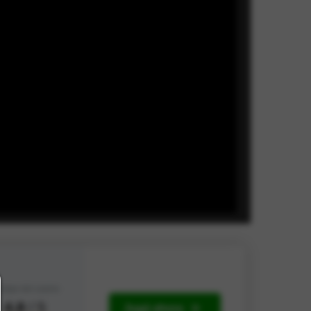
ntaje del casino
4.8
/ 5
Jugá ahora