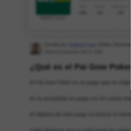
Slots
Ruleta
Blackjack
+500
+30
+30
Bet365 Casino
Mín. $1.000 en depósitos desde la apertura. Solicitar oferta en los 30 día
Escrito por:
Antonio Caro
, Editor
|
Revisad
Última Actualización Feb 21, 2025
¿Qué es el Pai Gow Poke
El Pai Gow Poker es un juego que se origi
En la actualidad se juega con 52 cartas e
El objetivo de este juego es buscar la man
Cabe destacar que en este juego de cartas, 