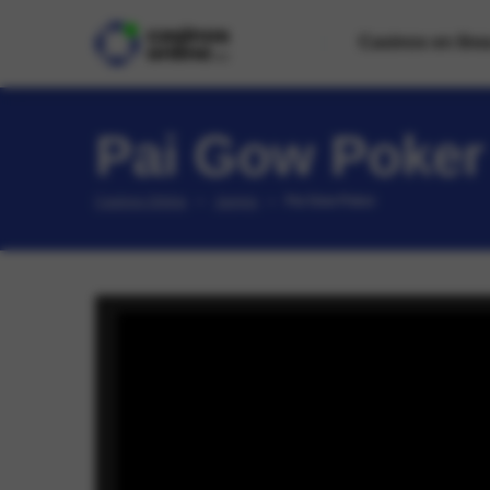
Casinos en líne
Pai Gow Poker
Casinos Online
»
Juegos
»
Pai Gow Poker