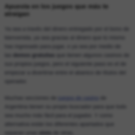
Apuesta en los juegos que más te
atraigan
Ya sea a través del dinero entregado por el bono de
bienvenida, ya sea gracias al dinero que tú mismo
has ingresado para jugar, o ya sea por medio de
las
demos gratuitas
que tienen algunos casinos de
sus propios juegos, pero el siguiente paso es el de
empezar a divertirse entre el abanico de títulos del
operador.
Muchas secciones de
juegos de casino
de
Argentina tienen su propio buscador para que todo
sea mucho más fácil para el jugador. Y como
alternativa están los diferentes apartados que
separan unas
slots
de otras,