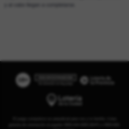
y al cabo llegan a completarse.
18+
El juego compulsivo es perjudicial para vos y tu familia. Línea
gratuita de orientación al jugador 0800-444-4000 (BAP) o 0800-666-