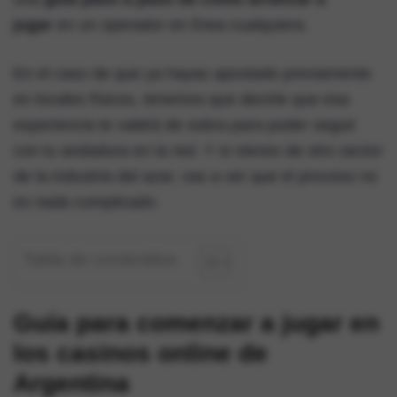
jugar
en un operador en línea cualquiera.
En el caso de que ya hayas apostado previamente
en locales físicos, tenemos que decirte que esa
experiencia te valdrá de sobra para poder seguir
con tu andadura en la red. Y si vienes de otro sector
de la industria del azar, vas a ver que el proceso no
es nada complicado.
Tabla de contenidos
Guía para comenzar a jugar en
los casinos online de
Argentina