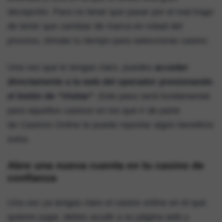
decepción. Para no tener que pasar por el mal trago
de tener que cambiar de marca en mitad del
proceso, tómate tu tiempo para seleccionar casino.
Una vez que lo tengas claro, puedes
acceder
directamente a la web del operador presionando
el botón de “Visitar”
. Este paso será fundamental
para aquellos casinos en los que ir de parte
de
Casinos Online
te puede reportar algún beneficio
extra.
Abre una nueva cuenta en tu casino de
confianza
Una vez ya tengas claro el casino online en el que
quieres jugar, debes acudir a su página web y