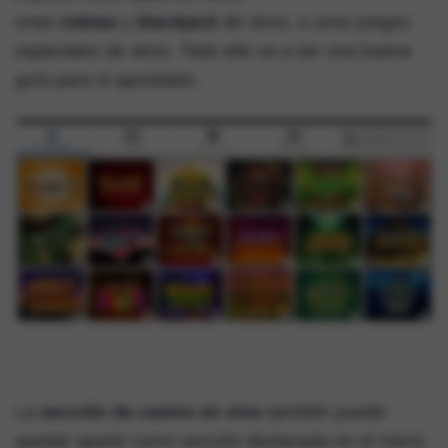
unas
ruletas
y
blackjack
de otros, o unos juegos
especiales de otros. Todo ello va a ser una buena
guía para el apostador.
La
sección de casino en vivo
también puede
quedar aparte como sección destacada en el menú,