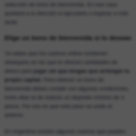
selección de bono de bienvenida. En ese caso
quedará a tu elección si ejecutarlo o esperar a más
tarde.
Elige un bono de bienvenida si lo deseas
Ya sabes que los casinos online contienen
obsequios en los que te ofrecen cantidades de
dinero para
jugar sin que tengas que arriesgar tu
propio capital
. Para obtener un bono de
bienvenida debes cumplir con algunas condiciones,
entre ellas la de realizar un depósito mínimo de X
pesos. Por eso es que este paso va unido al
anterior.
En Argentina existen algunos casinos que pueden