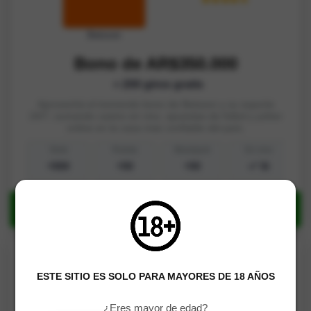
Betsson
Bono de AR$350.000
+ 200 giros gratis
Aprovechá el tremendo bono de Betsson y su soporte
24/7, sumando casino en vivo, apuestas de fútbol y póker
online en la casa más confiable del país.
Slots
Ruleta
Blackjack
En vivo
+500
+50
+50
Si
Jugá ahora
ESTE SITIO ES SOLO PARA MAYORES DE 18 AÑOS
Puntaje del casino
4.8
/ 5
¿Eres mayor de edad?