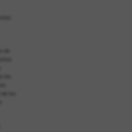
echos
so de
echos
a
o los
los
 de los
e