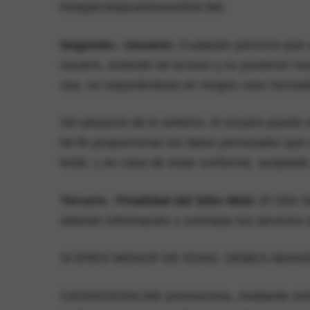
hola[arroba]casinosonline.bet.
Segundo.- Usuario:
Cualquier persona que a
usuario, estando tal acceso y su posterior na
uso, no requiriéndose en ningún caso formaliza
Sin perjuicio de lo anterior, el usuario puede
tal fin proporcionar los datos personales que 
leído, y en caso de estar conforme, aceptado, 
Tercero.- Finalidad del Sitio Web:
El Sitio
obtener información o contratar los servicio
SI ERES MENOR DE EDAD, DEBES ABAND
CASINOSONLINE promociona, mediante enlaces