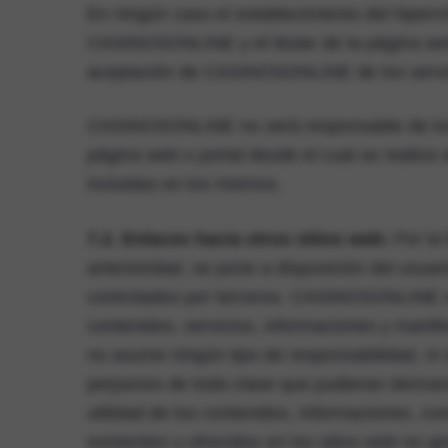
En ningún caso el establecimiento del hiperví
CASINOSONLINE y el titular de la página web o
aceptación de CASINOSONLINE de los servici
CASINOSONLINE no será responsable de los co
página web o portal desde el cual se realice 
incluidas en los mismos.
7.2.
Enlaces hacia otros sitios web:
Por la
anterioridad, se pone a disposición del usuar
controlados por terceros. CASINOSONLINE no 
contenidos, servicios, informaciones y man
no asume ningún tipo de responsabilidad, ni s
perjuicios de toda clase que pudieran derivars
utilidad de los contenidos, informaciones, c
existentes u ofrecidos en los sitios web no