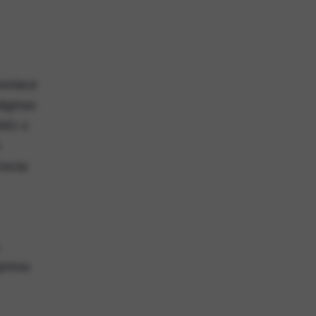
renlace
páginas
IMG o
recta
,
xpresa