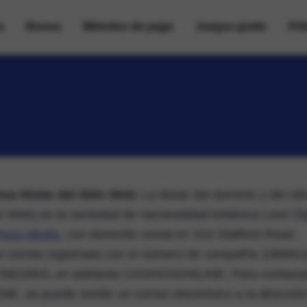
a
Bonos
Métodos de pago
Juegos gratis
Pók
sa titular del Sitio Web:
La titular del dominio y del sit
tio Web) es la sociedad de nacionalidad británica Leon Dig
Paso Media
, con domicilio social en 310 Stafford Road,
e consta registrada con el número de compañía 106991
922603, en adelante CASINOSONLINE. Para contacta
, se puede remitir un correo electrónico a la direcció