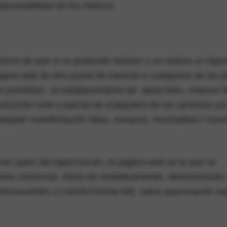
esponsabilidad de los mismos.
orma de que si se pretende realizar o se realiza un hipe
ágina web de otro portal de Internet a cualquiera de las 
ohibido: el establecimiento de deep-links, enlaces 
ducción total o parcial de cualquiera de los servicios y/o
ualquier manifestación falsa, inexacta, incompleta o incor
en parte del hipervínculo, la página web en la que se
re comercial, rótulo de establecimiento, denominación
s pertenecientes a CASINOSONLINE, salvo autorización e