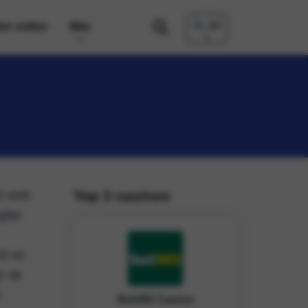
AR
er online
Más
Top 3 casinos
io web
ital
18 en
r de
n
Bet365 Casino