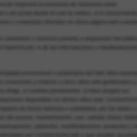
nculo implicará la existencia de relaciones entre
 del portal desde el cual se realice, ni el conocimient
os y contenidos ofrecidos en dicha página web o portal
ntenidos o servicios puestos a disposición del públic
el hipervínculo, ni de las informaciones y manifestacione
 finalidad promocional o publicitaria del Sitio Web expre
io conexiones y enlaces a otros sitios web gestionados y
dirige, ni controla previamente, ni hace propios los
ifestaciones disponibles en dichos sitios web. CASINOS
iquiera de forma indirecta o subsidiaria, por los daños y
e del acceso, mantenimiento, uso, calidad, licitud, fiabil
omunicaciones, opiniones, manifestaciones, productos y s
 gestionados por CASINOSONLINE y que resulten accesib