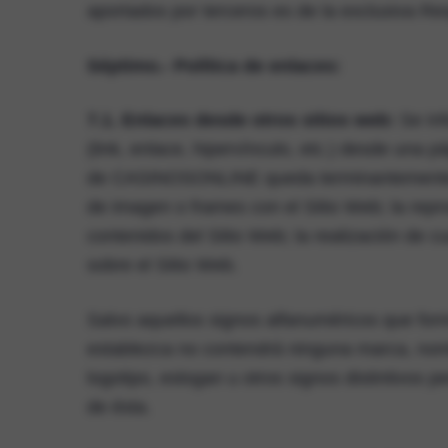
aportados por terceros es de la exclusiva R
Séptimo.-
Política de enlaces:
7.1.
Enlaces desde otros sitios web:
Se inf
(link, enlace, hipervínculo, etc.) desde una p
de CASINOSONLINE queda terminantemente pr
de imagen o frames con el Sitio Web; la repro
contenidos del Sitio Web; la realización de c
sobre el Sitio Web.
Salvo aquellos signos alfanuméricos que form
establezca no contendrá ninguna marca, nomb
logotipo, eslogan u otros signos distintivo
de ésta.