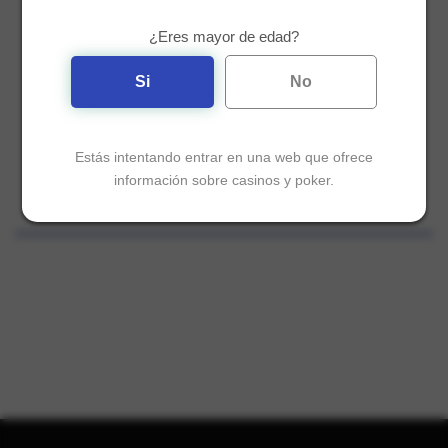
Especialista de contenidos en casinosonline.bet,
¿Eres mayor de edad?
encargado de hacer reseñas y encontrar la mejor
Si
No
información de los casinos en línea. Lleva tres años
de experiencia en el mundo del iGaming y le gusta
visitar los casinos para conocerlos más allá del juego:
Estás intentando entrar en una web que ofrece
sus historias, arquitectura, jugadores famosos y
información sobre casinos y poker.
mucho más.