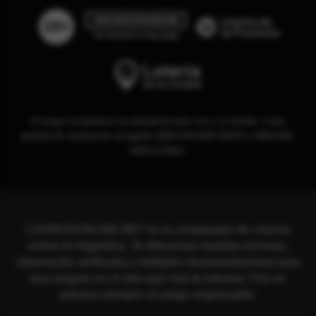
18+
El juego compulsivo es perjudicial para vos y tu familia. Línea
gratuita de orientación al jugador 0800-444-4000 (BAP) o 0800-666-
6006 (CABA).
CASINOSONLINE.BET es tu comparador de casinos
online en Argentina. Te ofrecemos reseñas sinceras,
información verificada y múltiples recomendaciones para
que juegues en el sitio que más te interese. Pon en
práctica siempre un juego responsable.