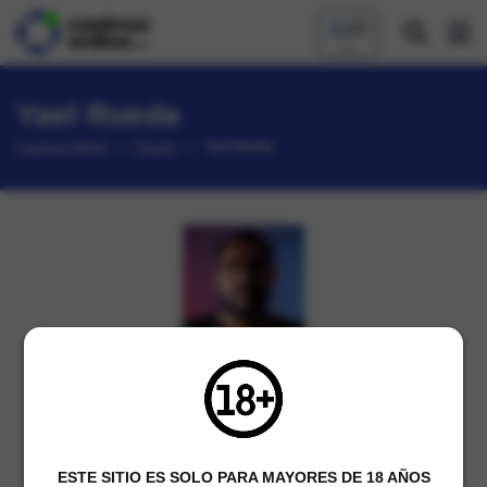
AR
Yael Rueda
Casinos Online
»
Equipo
»
Yael Rueda
Yael Rueda
Editor
ESTE SITIO ES SOLO PARA MAYORES DE 18 AÑOS